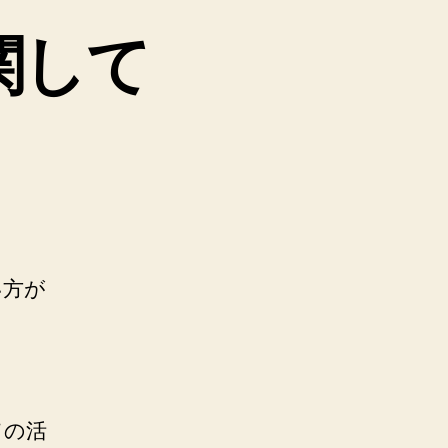
関して
い方が
。
ての活