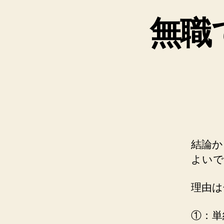
無職
結論か
よいで
理由は
①：単