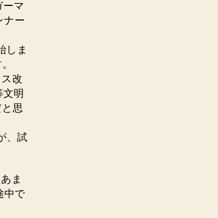
ガーマ
ンナー
始しま
す。
セス改
等文明
だと思
が、試
。あま
途中で