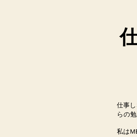
仕事し
らの勉
私はM