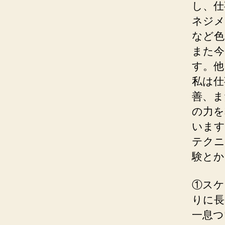
し、仕
ネジメ
など色
また今
す。他
私は仕
善、ま
の力を
います
テクニ
験とか
①スケ
りに長
一息つ