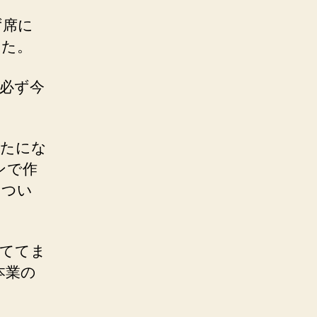
ず席に
した。
必ず今
くたにな
ンで作
きつい
充ててま
本業の