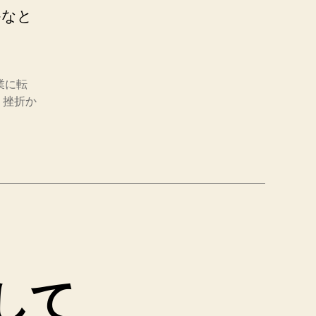
かなと
業に転
、挫折か
して