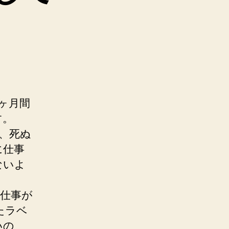
ヶ月間
す。
、死ぬ
に仕事
ないよ
仕事が
たラベ
いの