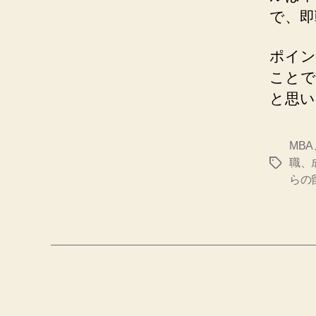
で、即
ポイン
ことで
と思い
MB
職、
タ
らの
グ