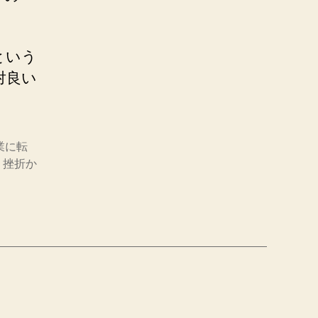
という
対良い
業に転
、挫折か