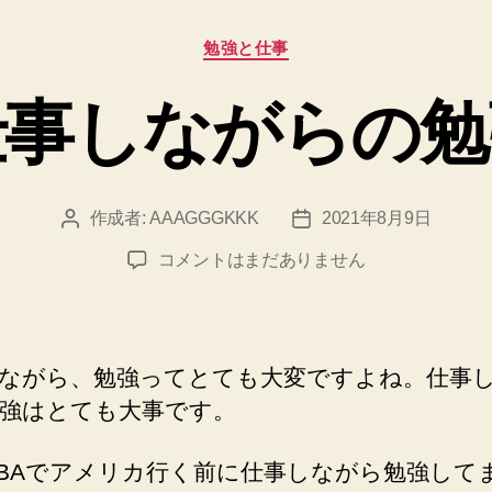
カ
勉強と仕事
テ
ゴ
仕事しながらの勉
リ
ー
作成者:
AAAGGGKKK
2021年8月9日
投
投
稿
稿
仕
コメントはまだありません
者
日
事
し
な
が
ながら、勉強ってとても大変ですよね。仕事
ら
強はとても大事です。
の
勉
BAでアメリカ行く前に仕事しながら勉強して
強