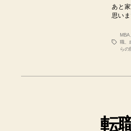
あと家
思いま
MB
職、
タ
らの
グ
転