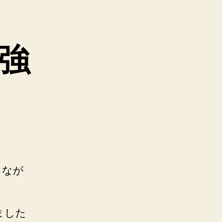
強
しなが
ました