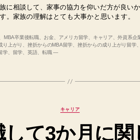
族に相談して、家事の協力を仰いだ方が良い
す。家族の理解はとても大事かと思います。
A、MBA卒業後転職、お金、アメリカ留学、キャリア、外資系企
成り上がり、挫折からのMBA留学、挫折からの成り上がり留学
留学、留学、英語、転職 —
カ
キャリア
テ
ゴ
職して3か月に関
リ
ー