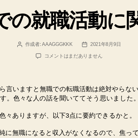
テ
ゴ
での就職活動に
リ
ー
作成者:
AAAGGGKKK
2021年8月9日
投
投
稿
稿
無
コメントはまだありません
者
日
職
で
の
就
ら言いますと無職での転職活動は絶対やらな
職
す。色々な人の話を聞いててそう思いました
活
動
色々ありますが、以下3点に要約できるかと。
に
関
し
純に無職になると収入がなくなるので、焦っ
て