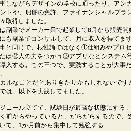
へ
事しながらデザインの学校に通ったり、アン
の
ントや、船舶の免許、ファイナンシャルプラ
々取得しました。
は副業でメーカー業で起業して8月から販売開
にも副業でコンサルして、月に収入を得てま
事と同じで、根性論ではなく①仕組みやプロ
たは②人の力をつかう③アプリなどシステム
導入する。この三つで、実践することが大事
。
カルなことだとありきたりかもしれないです
では、以下を実践してました。
ジュール立てて、試験日が最高な状態にする
く前からやっていると、だらだらするので、
いて、1か月前から集中して勉強する