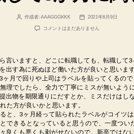
作成者:
AAAGGGKKK
2021年8月9日
投
投
稿
稿
転
コメントはまだありません
者
日
職
し
て
3
ら言いますと、どこに転職しても、転職して3
か
を出す為に死ぬほど働いた方が良いと思いま
月
3ヶ月で回りや上司はラベルを貼ってくるので
に
関
無理でしたら、全力で丁寧にミスが無いよう
し
提出物を期限通りにだすとか、ミスだけはし
て
れた方が良いかと思います。
へ
ると、3ヶ月経って貼られたラベルがコイツは
の
とできるとなっていると思うので、一度つい
々良くも悪くも剥がせないので。新卒ではな