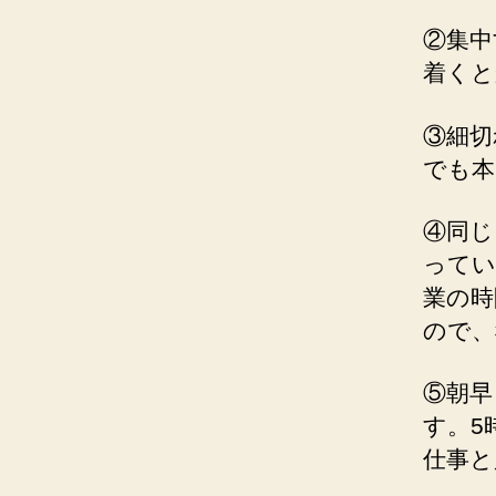
②集中
着くと
③細切
でも本
④同じ
ってい
業の時
ので、
⑤朝早
す。5
仕事と